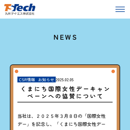
メ
ニュ
NEWS
カ
CSR情報
お知らせ
2025.02.05
テ
くまにち国際女性デーキャン
ゴ
ペーンへの協賛について
リー:
当社は、２０２５年３月８日の「国際女性
デー」を記念し、「くまにち国際女性デー